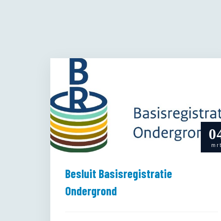
navigatie
0
mr
Besluit Basisregistratie
Ondergrond