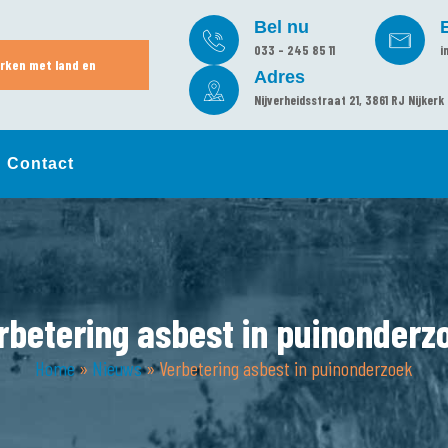
Bel nu
033 - 245 85 11
i
rken met land en
Adres
Nijverheidsstraat 21, 3861 RJ Nijkerk
Contact
rbetering asbest in puinonderz
Home
»
Nieuws
»
Verbetering asbest in puinonderzoek