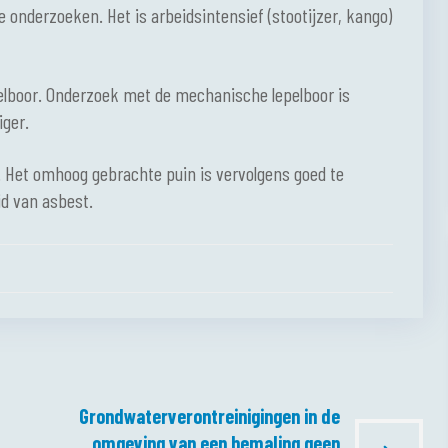
te onderzoeken. Het is arbeidsintensief (stootijzer, kango)
elboor. Onderzoek met de mechanische lepelboor is
iger.
at. Het omhoog gebrachte puin is vervolgens goed te
d van asbest.
Grondwaterverontreinigingen in de
omgeving van een bemaling geen