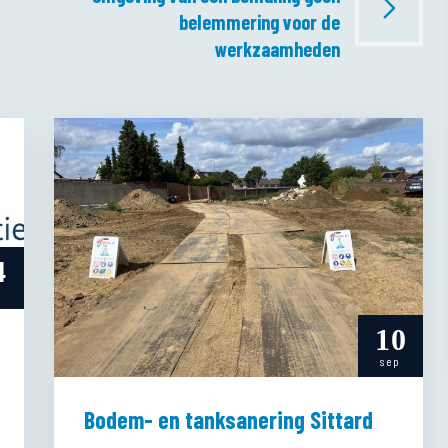
belemmering voor de
werkzaamheden
4
t
10
sep
Bodem- en tanksanering Sittard