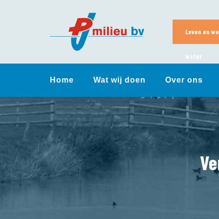
Skip
to
content
Leven en we
water
Home
Wat wij doen
Over ons
Ve