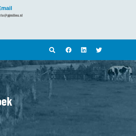
Email
nfo@pjmilieu.nl
oek