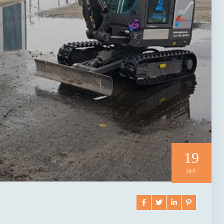
19
jan