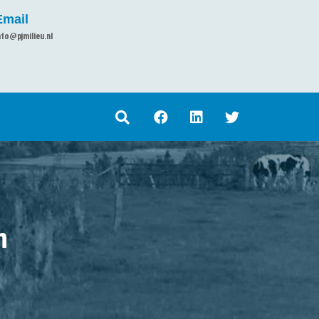
Email
nfo@pjmilieu.nl
n