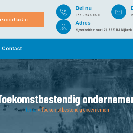
Bel nu
033 - 245 85 11
i
rken met land en
Adres
Nijverheidsstraat 21, 3861 RJ Nijkerk
Contact
Toekomstbestendig onderneme
Home
»
Toekomstbestendig ondernemen