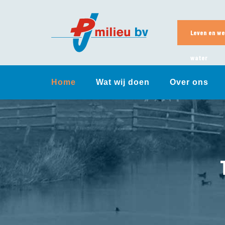
Skip
to
content
Leven en we
water
Home
Wat wij doen
Over ons