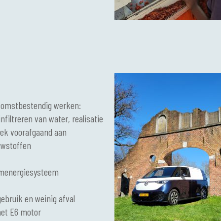
oekomstbestendig werken:
filtreren van water, realisatie
ek voorafgaand aan
uwstoffen
emenergiesysteem
gebruik en weinig afval
met E6 motor