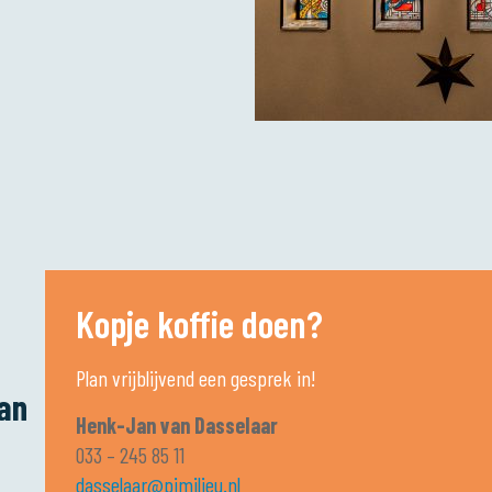
Kopje koffie doen?
Plan vrijblijvend een gesprek in!
an
Henk-Jan van Dasselaar
033 – 245 85 11
dasselaar@pjmilieu.nl