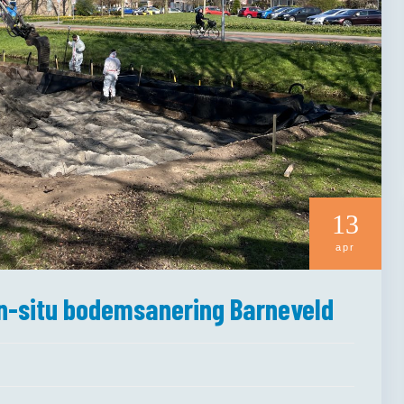
13
apr
 in-situ bodemsanering Barneveld