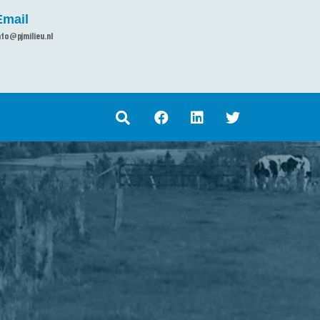
Email
nfo@pjmilieu.nl