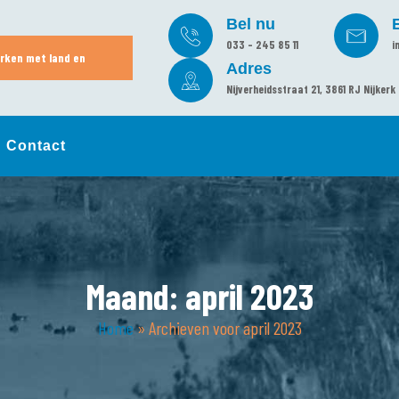
Bel nu
033 - 245 85 11
i
rken met land en
Adres
Nijverheidsstraat 21, 3861 RJ Nijkerk
Contact
Maand:
april 2023
Home
»
Archieven voor april 2023