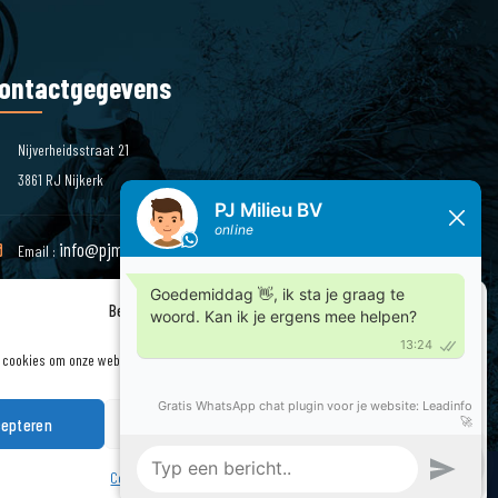
ontactgegevens
Nijverheidsstraat 21
3861 RJ Nijkerk
info@pjmilieu.nl
Email :
Beheer cookie toestemming
Telefoon : 033 – 245 85 11
 cookies om onze website en onze service te optimaliseren.
epteren
Weigeren
Bekijk voorkeuren
Cookiebeleid
Privacyverklaring