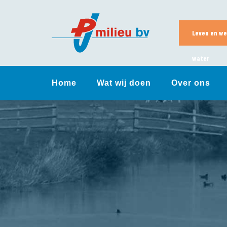
Skip
to
content
Leven en we
water
Home
Wat wij doen
Over ons