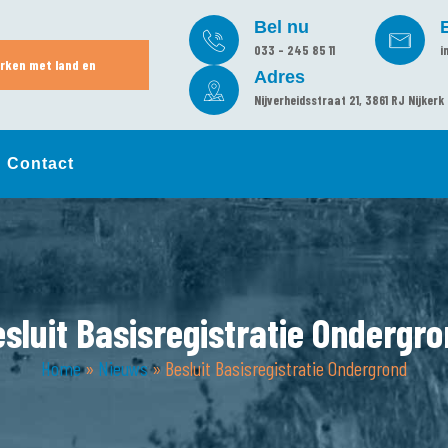
Bel nu
033 - 245 85 11
i
rken met land en
Adres
Nijverheidsstraat 21, 3861 RJ Nijkerk
Contact
sluit Basisregistratie Ondergr
Home
»
Nieuws
»
Besluit Basisregistratie Ondergrond