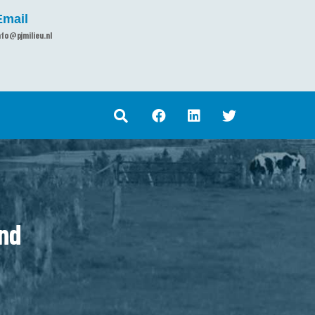
Email
nfo@pjmilieu.nl
ond