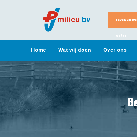
Skip
to
content
Leven en we
water
Home
Wat wij doen
Over ons
Be