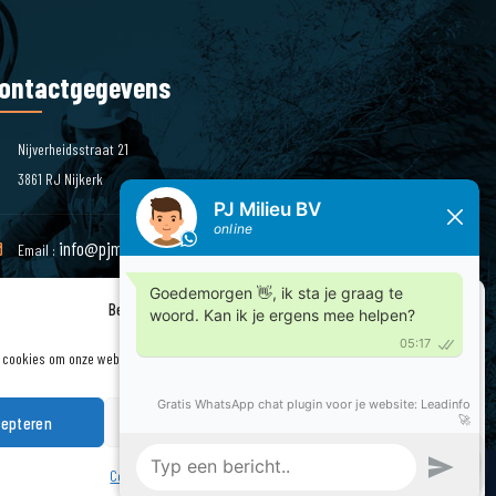
ontactgegevens
Nijverheidsstraat 21
3861 RJ Nijkerk
info@pjmilieu.nl
Email :
Beheer cookie toestemming
Telefoon : 033 – 245 85 11
 cookies om onze website en onze service te optimaliseren.
epteren
Weigeren
Bekijk voorkeuren
Cookiebeleid
Privacyverklaring