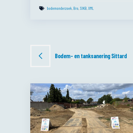
bodemonderzoek
,
Bro
,
SIKB
,
XML
Bericht
Bodem- en tanksanering Sittard
navigatie