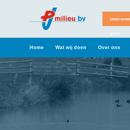
Skip
to
content
Leven en we
water
Home
Wat wij doen
Over ons