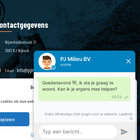
ontactgegevens
Nijverheidsstraat 21
3861 RJ Nijkerk
info@pjmilieu.nl
Email :
Beheer cookie toestemming
Telefoon : 033 – 245 85 11
 cookies om onze website en onze service te optimaliseren.
epteren
Weigeren
Bekijk voorkeuren
Cookiebeleid
Privacyverklaring