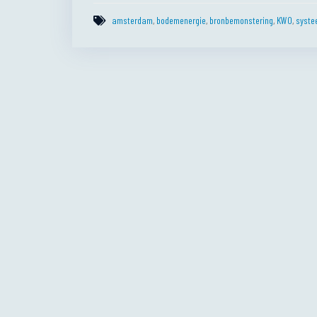
amsterdam
,
bodemenergie
,
bronbemonstering
,
KWO
,
syste