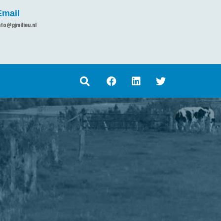
Email
nfo@pjmilieu.nl