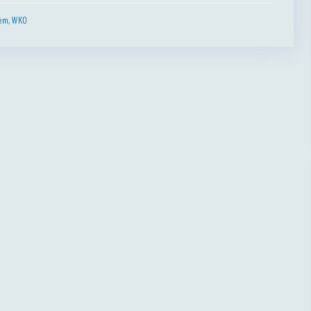
em
,
WKO