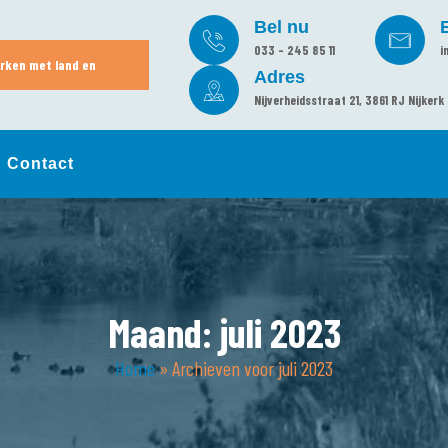
Bel nu
033 - 245 85 11
i
rken met land en
Adres
Nijverheidsstraat 21, 3861 RJ Nijkerk
Contact
Maand:
juli 2023
Home
»
Archieven voor juli 2023