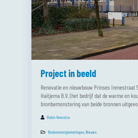
Project in beeld
Renovatie en nieuwbouw Prinses Irenestraat
Haitjema B.V. (het bedrijf dat de warme en ko
bronbemonstering van beide bronnen uitgevo
Robin Veenstra
Bodemenergiemetingen
,
Nieuws