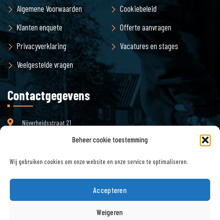
Algemene Voorwaarden
Cookiebeleid
Klanten enquete
Offerte aanvragen
Privacyverklaring
Vacatures en stages
Veelgestelde vragen
Contactgegevens
Nijverheidsstraat 21
3861 RJ Nijkerk
Beheer cookie toestemming
Wij gebruiken cookies om onze website en onze service te optimaliseren.
info@pjmilieu.nl
Email :
Accepteren
Telefoon : 033 – 245 85 11
Weigeren