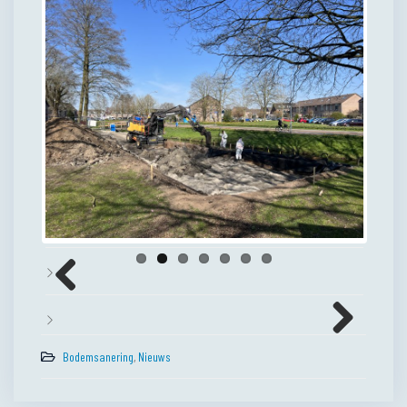
Previous
Next
Bodemsanering
,
Nieuws