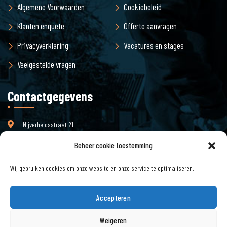
Algemene Voorwaarden
Cookiebeleid
Klanten enquete
Offerte aanvragen
Privacyverklaring
Vacatures en stages
Veelgestelde vragen
Contactgegevens
Nijverheidsstraat 21
3861 RJ Nijkerk
Beheer cookie toestemming
Wij gebruiken cookies om onze website en onze service te optimaliseren.
info@pjmilieu.nl
Email :
Accepteren
Telefoon : 033 – 245 85 11
Weigeren