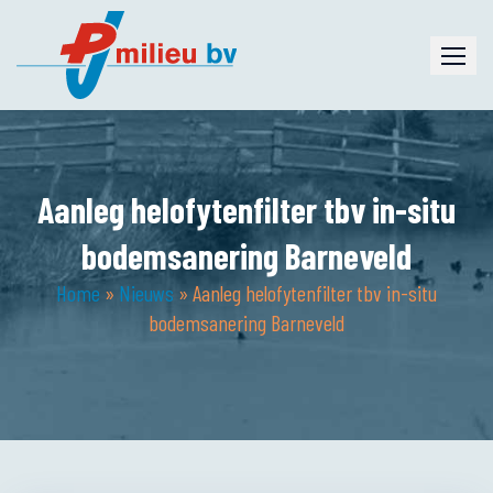
Skip
to
content
Aanleg helofytenfilter tbv in-situ
bodemsanering Barneveld
Home
»
Nieuws
»
Aanleg helofytenfilter tbv in-situ
bodemsanering Barneveld