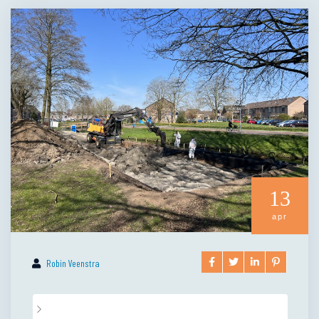
13
apr
Robin Veenstra