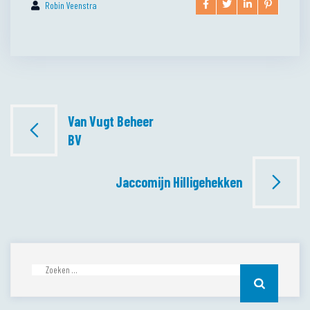
Robin Veenstra
Bericht
Van Vugt Beheer
navigatie
BV
Jaccomijn Hilligehekken
Zoeken
naar: