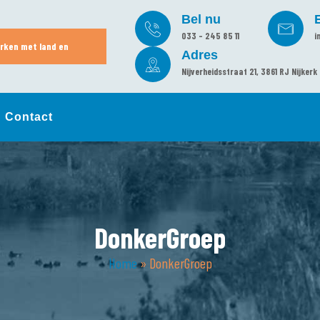
Bel nu
033 - 245 85 11
i
rken met land en
Adres
Nijverheidsstraat 21, 3861 RJ Nijkerk
Contact
DonkerGroep
Home
»
DonkerGroep