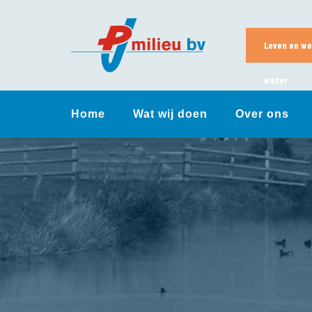
Skip
to
content
Leven en we
water
Home
Wat wij doen
Over ons