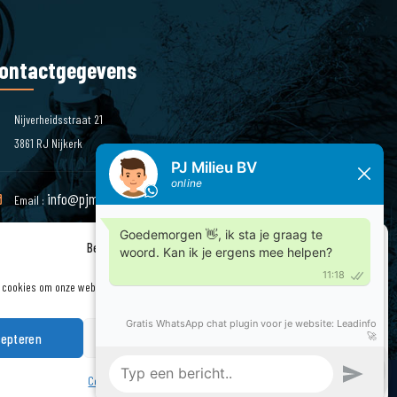
ontactgegevens
Nijverheidsstraat 21
3861 RJ Nijkerk
info@pjmilieu.nl
Email :
Beheer cookie toestemming
Telefoon : 033 – 245 85 11
 cookies om onze website en onze service te optimaliseren.
epteren
Weigeren
Bekijk voorkeuren
Cookiebeleid
Privacyverklaring