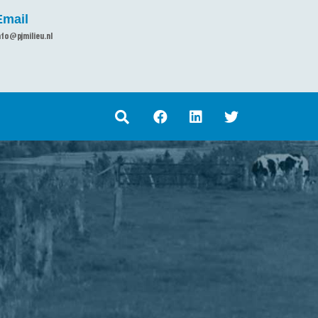
Email
nfo@pjmilieu.nl