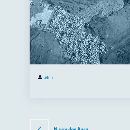
admin
Bericht
M. van den Burg