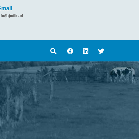
Email
nfo@pjmilieu.nl