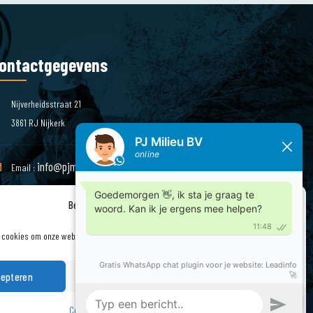
ontactgegevens
Nijverheidsstraat 21
3861 RJ Nijkerk
info@pjmilieu.nl
Email :
Beheer cookie toestemming
Telefoon : 033 – 245 85 11
 cookies om onze website en onze service te optimaliseren.
epteren
Weigeren
Bekijk voorkeuren
Cookiebeleid
Privacyverklaring