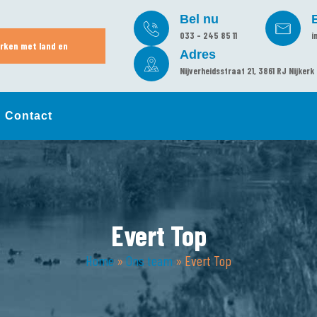
Bel nu
033 - 245 85 11
i
rken met land en
Adres
Nijverheidsstraat 21, 3861 RJ Nijkerk
Contact
Evert Top
Home
»
Ons team
»
Evert Top