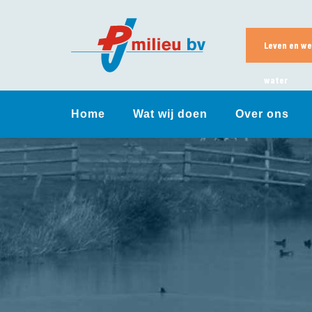
Skip
to
content
Leven en we
water
Home
Wat wij doen
Over ons